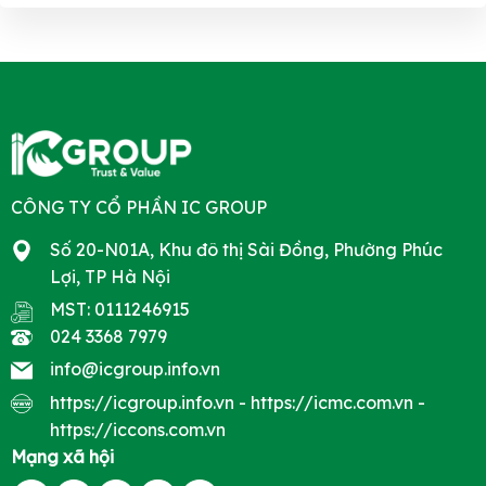
CÔNG TY CỔ PHẦN IC GROUP
Số 20-N01A, Khu đô thị Sài Đồng, Phường Phúc
Lợi, TP Hà Nội
MST: 0111246915
024 3368 7979
info@icgroup.info.vn
https://icgroup.info.vn
-
https://icmc.com.vn
-
https://iccons.com.vn
Mạng xã hội