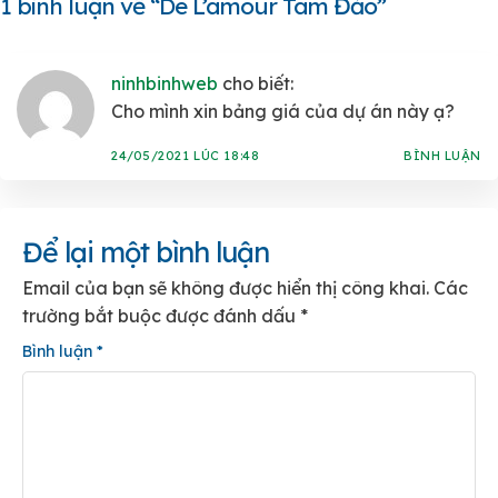
1 bình luận về “
De L’amour Tam Đảo
”
ninhbinhweb
cho biết:
Cho mình xin bảng giá của dự án này ạ?
24/05/2021 LÚC 18:48
BÌNH LUẬN
Để lại một bình luận
Email của bạn sẽ không được hiển thị công khai.
Các
trường bắt buộc được đánh dấu
*
Bình luận
*