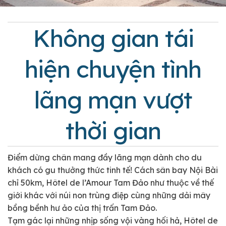
Không gian tái
hiện chuyện tình
lãng mạn vượt
thời gian
Điểm dừng chân mang đầy lãng mạn dành cho du
khách có gu thưởng thức tinh tế! Cách sân bay Nội Bài
chỉ 50km, Hôtel de l’Amour Tam Đảo như thuộc về thế
giới khác với núi non trùng điệp cùng những dải mây
bồng bềnh hư ảo của thị trấn Tam Đảo.
Tạm gác lại những nhịp sống vội vàng hối hả, Hôtel de