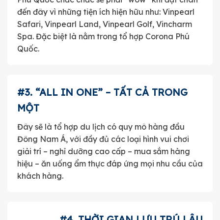
đến đây vì những tiện ích hiện hữu như: Vinpearl
Safari, Vinpearl Land, Vinpearl Golf, Vincharm
Spa. Đặc biệt là nằm trong tổ hợp Corona Phú
Quốc.
#3. “ALL IN ONE” – TẤT CẢ TRONG
MỘT
Đây sẽ là tổ hợp du lịch có quy mô hàng đầu
Đông Nam Á, với đầy đủ các loại hình vui chơi
giải trí – nghỉ dưỡng cao cấp – mua sắm hàng
hiệu – ăn uống ẩm thực đáp ứng mọi nhu cầu của
khách hàng.
#4. THỜI GIAN LƯU TRÚ LÂU