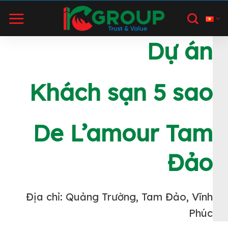
Bỏ
qua
nội
Dự án
dung
Khách sạn 5 sao
De L’amour Tam
Đảo
Địa chỉ: Quảng Trường, Tam Đảo, Vĩnh
Phúc