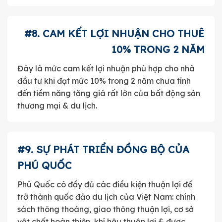
#8. CAM KẾT LỢI NHUẬN CHO THUÊ
10% TRONG 2 NĂM
Đây là mức cam kết lợi nhuận phù hợp cho nhà
đầu tư khi đạt mức 10% trong 2 năm chưa tính
đến tiềm năng tăng giá rất lớn của bất động sản
thương mại & du lịch.
#9. SỰ PHÁT TRIỂN ĐỒNG BỘ CỦA
PHÚ QUỐC
Phú Quốc có đầy đủ các điều kiện thuận lợi để
trở thành quốc đảo du lịch của Việt Nam: chính
sách thông thoáng, giao thông thuận lợi, cơ sở
vật chất hoàn thiện, khí hậu thuận lợi & được