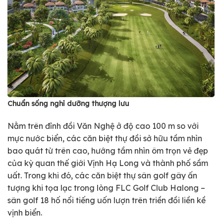
Chuẩn sống nghỉ dưỡng thượng lưu
Nằm trên đỉnh đồi Văn Nghệ ở độ cao 100 m so với
mực nước biển, các căn biệt thự đồi sở hữu tầm nhìn
bao quát từ trên cao, hướng tầm nhìn ôm trọn vẻ đẹp
của kỳ quan thế giới Vịnh Hạ Long và thành phố sầm
uất. Trong khi đó, các căn biệt thự sân golf gây ấn
tượng khi tọa lạc trong lòng FLC Golf Club Halong –
sân golf 18 hố nổi tiếng uốn lượn trên triền đồi liền kề
vịnh biển.