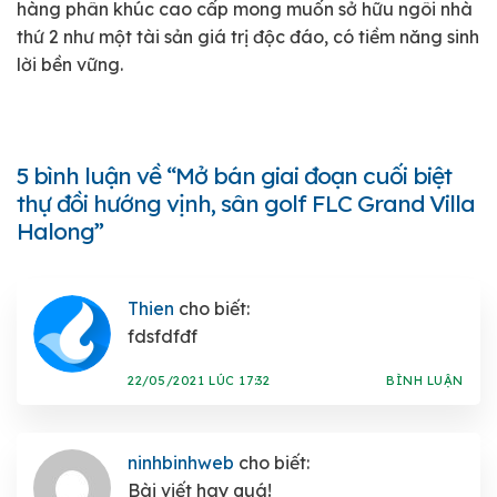
hàng phân khúc cao cấp mong muốn sở hữu ngôi nhà
thứ 2 như một tài sản giá trị độc đáo, có tiềm năng sinh
lời bền vững.
5 bình luận về “
Mở bán giai đoạn cuối biệt
thự đồi hướng vịnh, sân golf FLC Grand Villa
Halong
”
Thien
cho biết:
fdsfdfđf
22/05/2021 LÚC 17:32
BÌNH LUẬN
ninhbinhweb
cho biết:
Bài viết hay quá!