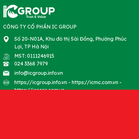
CÔNG TY CỔ PHẦN IC GROUP
Số 20-N01A, Khu đô thị Sài Đồng, Phường Phúc
Lợi, TP Hà Nội
MST: 0111246915
024 3368 7979
info@icgroup.info.vn
https://icgroup.info.vn
-
https://icmc.com.vn
-
https://iccons.com.vn
Mạng xã hội