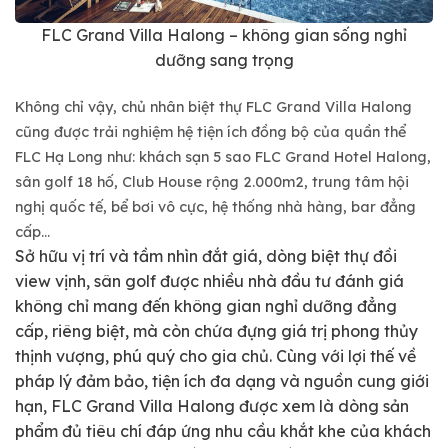
FLC Grand Villa Halong – không gian sống nghỉ
dưỡng sang trọng
Không chỉ vậy, chủ nhân biệt thự FLC Grand Villa Halong
cũng được trải nghiệm hệ tiện ích đồng bộ của quần thể
FLC Hạ Long như: khách sạn 5 sao FLC Grand Hotel Halong,
sân golf 18 hố, Club House rộng 2.000m2, trung tâm hội
nghị quốc tế, bể bơi vô cực, hệ thống nhà hàng, bar đẳng
cấp…
Sở hữu vị trí và tầm nhìn đắt giá, dòng biệt thự đồi
view vịnh, sân golf được nhiều nhà đầu tư đánh giá
không chỉ mang đến không gian nghỉ dưỡng đẳng
cấp, riêng biệt, mà còn chứa đựng giá trị phong thủy
thịnh vượng, phú quý cho gia chủ. Cùng với lợi thế về
pháp lý đảm bảo, tiện ích đa dạng và nguồn cung giới
hạn, FLC Grand Villa Halong được xem là dòng sản
phẩm đủ tiêu chí đáp ứng nhu cầu khắt khe của khách