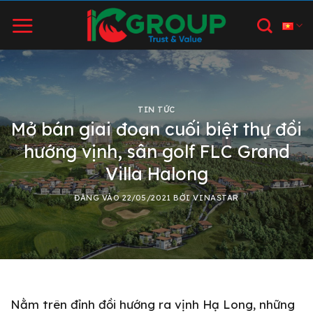
Bỏ
qua
nội
dung
TIN TỨC
Mở bán giai đoạn cuối biệt thự đồi
hướng vịnh, sân golf FLC Grand
Villa Halong
ĐĂNG VÀO
22/05/2021
BỞI
VINASTAR
Nằm trên đỉnh đồi hướng ra vịnh Hạ Long, những